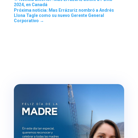
2024, en Canadá
Próxima noticia: Mas Errázuriz nombró a Andrés
Llona Tagle como su nuevo Gerente General
Corporativo
→