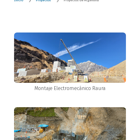
5
5
Inicio
Proyectos
Proyectos de Argentina
Montaje Electromecánico Raura