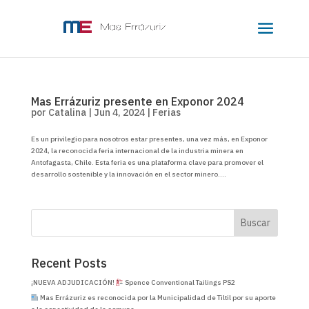
Mas Errázuriz presente en Exponor 2024
por
Catalina
|
Jun 4, 2024
|
Ferias
Es un privilegio para nosotros estar presentes, una vez más, en Exponor
2024, la reconocida feria internacional de la industria minera en
Antofagasta, Chile. Esta feria es una plataforma clave para promover el
desarrollo sostenible y la innovación en el sector minero....
Buscar
Recent Posts
¡NUEVA ADJUDICACIÓN!
Spence Conventional Tailings PS2
Mas Errázuriz es reconocida por la Municipalidad de Tiltil por su aporte