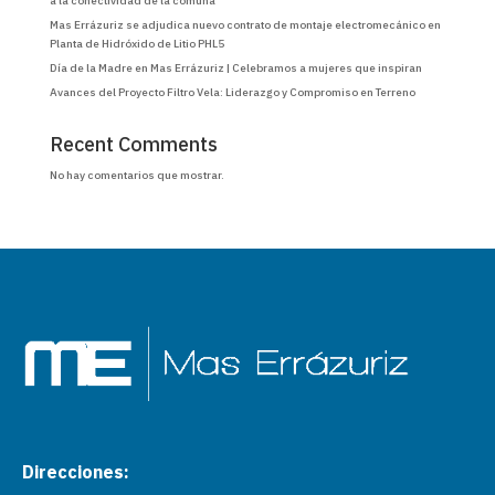
a la conectividad de la comuna
Mas Errázuriz se adjudica nuevo contrato de montaje electromecánico en
Planta de Hidróxido de Litio PHL5
Día de la Madre en Mas Errázuriz | Celebramos a mujeres que inspiran
Avances del Proyecto Filtro Vela: Liderazgo y Compromiso en Terreno
Recent Comments
No hay comentarios que mostrar.
Direcciones: