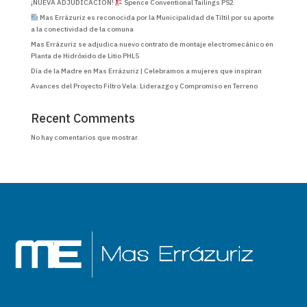
¡NUEVA ADJUDICACIÓN!
Spence Conventional Tailings PS2
Mas Errázuriz es reconocida por la Municipalidad de Tiltil por su aporte
a la conectividad de la comuna
Mas Errázuriz se adjudica nuevo contrato de montaje electromecánico en
Planta de Hidróxido de Litio PHL5
Día de la Madre en Mas Errázuriz | Celebramos a mujeres que inspiran
Avances del Proyecto Filtro Vela: Liderazgo y Compromiso en Terreno
Recent Comments
No hay comentarios que mostrar.